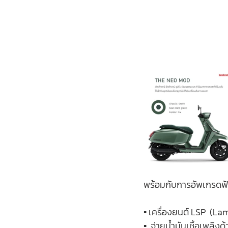
พร้อมกับการอัพเกรดฟัง
▪️ เครื่องยนต์ LSP  (L
▪️  จ่ายน้ำมันเชื้อเพลิง