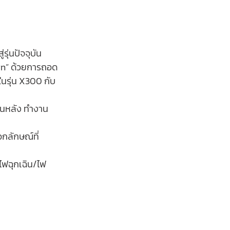
ุ่นปัจจุบัน
รุ่น X300 กับ 
ด้านหลัง ทำงาน
อกลักษณ์ที่
/ไฟฉุกเฉิน/ไฟ