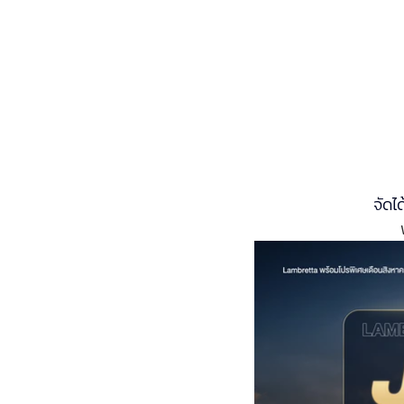
 จัดไ