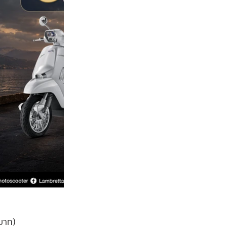
บาท)​