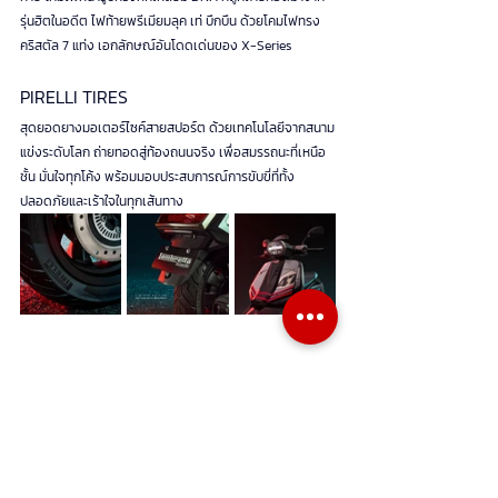
รุ่นฮิตในอดีต ไฟท้ายพรีเมียมลุค เท่ บึกบึน ด้วยโคมไฟทรง
คริสตัล 7 แท่ง เอกลักษณ์อันโดดเด่นของ X-Series
PIRELLI TIRES
สุดยอดยางมอเตอร์ไซค์สายสปอร์ต ด้วยเทคโนโลยีจากสนาม
แข่งระดับโลก ถ่ายทอดสู่ท้องถนนจริง เพื่อสมรรถนะที่เหนือ
ชั้น มั่นใจทุกโค้ง พร้อมมอบประสบการณ์การขับขี่ที่ทั้ง
ปลอดภัยและเร้าใจในทุกเส้นทาง