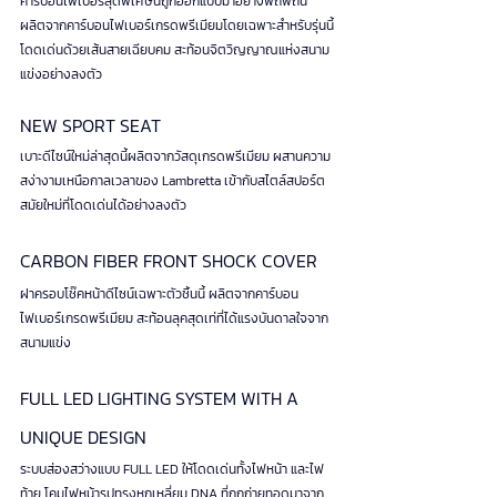
คาร์บอนไฟเบอร์สุดพิเศษนี้ถูกออกแบบมาอย่างพิถีพิถัน 
ผลิตจากคาร์บอนไฟเบอร์เกรดพรีเมียมโดยเฉพาะสำหรับรุ่นนี้
โดดเด่นด้วยเส้นสายเฉียบคม สะท้อนจิตวิญญาณแห่งสนาม
แข่งอย่างลงตัว
NEW SPORT SEAT
เบาะดีไซน์ใหม่ล่าสุดนี้ผลิตจากวัสดุเกรดพรีเมียม ผสานความ
สง่างามเหนือกาลเวลาของ Lambretta เข้ากับสไตล์สปอร์ต
สมัยใหม่ที่โดดเด่นได้อย่างลงตัว
CARBON FIBER FRONT SHOCK COVER
ฝาครอบโช๊คหน้าดีไซน์เฉพาะตัวชิ้นนี้ ผลิตจากคาร์บอน
ไฟเบอร์เกรดพรีเมียม สะท้อนลุคสุดเท่ที่ได้แรงบันดาลใจจาก
สนามแข่ง
FULL LED LIGHTING SYSTEM WITH A 
UNIQUE DESIGN
ระบบส่องสว่างแบบ FULL LED ให้โดดเด่นทั้งไฟหน้า และไฟ
ท้าย โคมไฟหน้ารูปทรงหกเหลี่ยม DNA ที่ถูกถ่ายทอดมาจาก